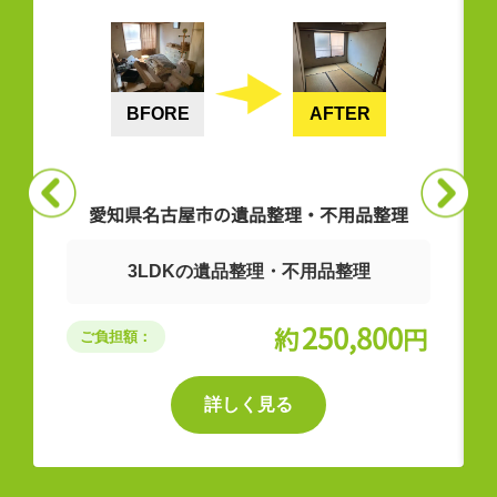
BFORE
AFTER
愛知県北名古屋市の遺品整理
お部屋の残ったもの・外周の遺品整理、
供養
203,000
約
円
ご負担額：
詳しく見る