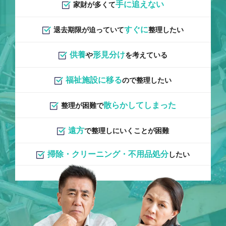
手に追えない
家財が多くて
すぐに
退去期限が迫っていて
整理したい
供養
形見分け
や
を考えている
福祉施設に移る
ので整理したい
散らかしてしまった
整理が困難で
遠方
で整理しにいくことが困難
掃除・クリーニング・不用品処分
したい