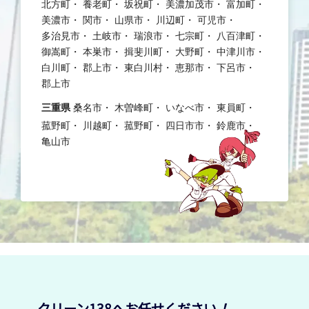
北方町
養老町
坂祝町
美濃加茂市
富加町
美濃市
関市
山県市
川辺町
可児市
多治見市
土岐市
瑞浪市
七宗町
八百津町
御嵩町
本巣市
揖斐川町
大野町
中津川市
白川町
郡上市
東白川村
恵那市
下呂市
郡上市
三重県
桑名市
木曽峰町
いなべ市
東員町
菰野町
川越町
菰野町
四日市市
鈴鹿市
亀山市
クリーン138へお任せください
！