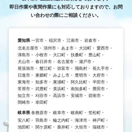
即日作業や夜間作業にも対応しておりますので、お問
い合わせの際にご相談ください。
愛知県
一宮市
稲沢市
江南市
岩倉市
北名古屋市
清州市
あま市
大治町
愛西市
津島市
小牧市
大口町
扶桑町
豊山町
犬山市
春日井市
名古屋市
瀬戸市
尾張旭市
蟹江町
弥富市
飛島村
長久手市
日進市
東郷町
みよし市
豊明市
大府市
東海市
知多市
東浦町
阿久比町
半田市
常滑市
武豊町
美浜町
南知多町
豊田市
知立市
刈谷市
高浜市
安城市
碧南市
岡崎市
幸田町
岐阜県
各務原市
岐阜市
岐南町
笠松町
安八町
羽島市
輪之内町
海津市
神戸町
池田町
関ケ原町
垂井町
大垣市
瑞穂市