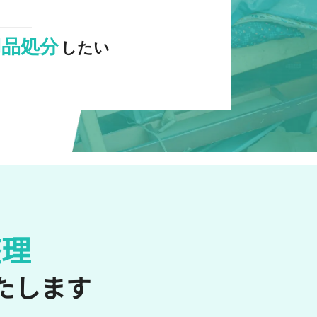
用品処分
したい
整理
たします