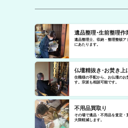
遺品整理
・
生前整理作
遺品整理士、収納・整理整頓ア
にあたります。
仏壇精抜き
・
お焚き上
住職様の手配から、お仏壇のお
す。宗派も相談可能です。
不用品買取り
その場で遺品・不用品を査定・
大限軽減します。