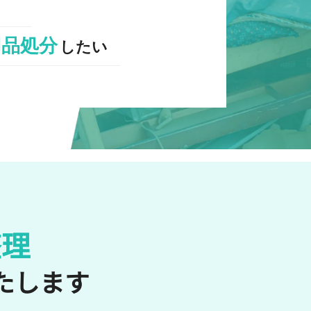
用品処分
したい
整理
たします