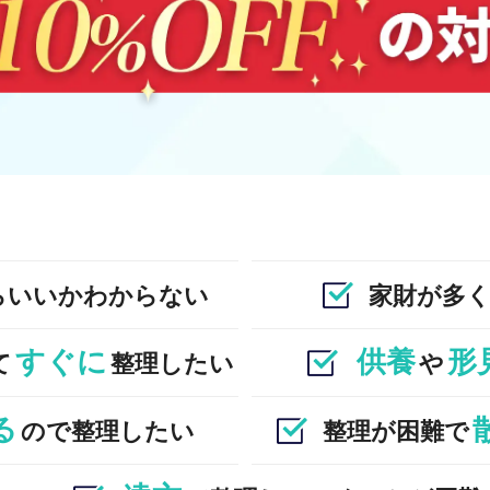
らいいかわからない
家財が多
すぐに
供養
形
て
整理したい
や
る
ので整理したい
整理が困難で