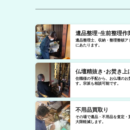
遺品整理
・
生前整理作
遺品整理士、収納・整理整頓ア
にあたります。
仏壇精抜き
・
お焚き上
住職様の手配から、お仏壇のお
す。宗派も相談可能です。
不用品買取り
その場で遺品・不用品を査定・
大限軽減します。