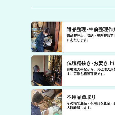
遺品整理
・
生前整理作
遺品整理士、収納・整理整頓ア
にあたります。
仏壇精抜き
・
お焚き上
住職様の手配から、お仏壇のお
す。宗派も相談可能です。
不用品買取り
その場で遺品・不用品を査定・
大限軽減します。