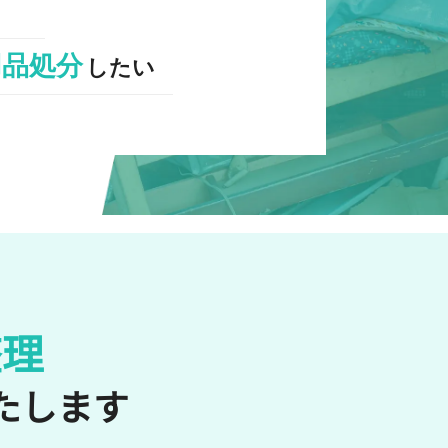
用品処分
したい
整理
たします