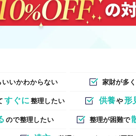
らいいかわからない
家財が多
すぐに
供養
形
て
整理したい
や
る
ので整理したい
整理が困難で