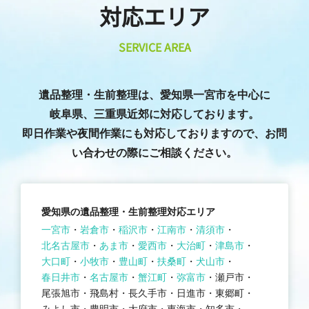
対応エリア
SERVICE AREA
遺品整理・生前整理は、愛知県一宮市を中心に
岐阜県、三重県近郊に対応しております。
即日作業や夜間作業にも対応しておりますので、お問
い合わせの際にご相談ください。
愛知県の遺品整理・生前整理対応エリア
一宮市
岩倉市
稲沢市
江南市
清須市
北名古屋市
あま市
愛西市
大治町
津島市
大口町
小牧市
豊山町
扶桑町
犬山市
春日井市
名古屋市
蟹江町
弥富市
瀬戸市
尾張旭市
飛島村
長久手市
日進市
東郷町
みよし市
豊明市
大府市
東海市
知多市