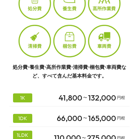
処分費
・
養生費
・
高所作業費
・
清掃費
・
梱包費
・
車両費な
ど、すべて含んだ基本料金です。
41,800
132,000
1K
〜
円程
66,000
165,000
1DK
〜
円程
1LDK
110,000
275,000
〜
円程