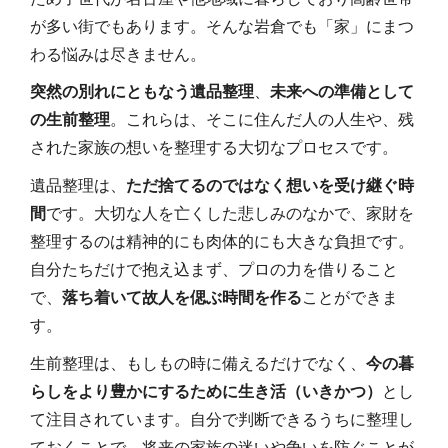
が多い街でもあります。そんな岩倉でも「家」にまつ
わる悩みは尽きません。
突然の別れにともなう遺品整理
、
未来への準備として
の生前整理
。これらは、そこに住んだ人の人生や、残
された家族の想いを整理する大切なプロセスです。
遺品整理は、
ただ捨てるのではなく想いを受け継ぐ時
間
です。大切な人を亡くした悲しみのなかで、家財を
整理するのは精神的にも肉体的にも大きな負担です。
自分たちだけで抱え込まず、プロの力を借りること
で、
落ち着いて故人を偲ぶ時間を作る
ことができま
す。
生前整理は、もしもの時に備えるだけでなく、
今の暮
らしをより豊かにするために生き活（いきかつ）
とし
て注目されています。自分で判断できるうちに整理し
ておくことで、将来の家族の迷いや争いを防ぐことが