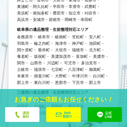
東浦町
阿久比町
半田市
常滑市
武豊町
美浜町
南知多町
豊田市
知立市
刈谷市
高浜市
安城市
碧南市
岡崎市
幸田町
岐阜県の遺品整理・生前整理対応エリア
各務原市
岐阜市
岐南町
笠松町
安八町
羽島市
輪之内町
海津市
神戸町
池田町
関ケ原町
垂井町
大垣市
瑞穂市
北方町
養老町
坂祝町
美濃加茂市
富加町
美濃市
関市
山県市
川辺町
可児市
多治見市
土岐市
瑞浪市
七宗町
八百津町
御嵩町
本巣市
揖斐川町
大野町
中津川市
白川町
郡上市
東白川村
恵那市
下呂市
郡上市
三重県の遺品整理・生前整理対応エリア
お急ぎのご依頼もお任せください
！
桑名市
木曽峰町
いなべ市
東員町
菰野町
川越町
菰野町
四日市市
鈴鹿市
亀山市