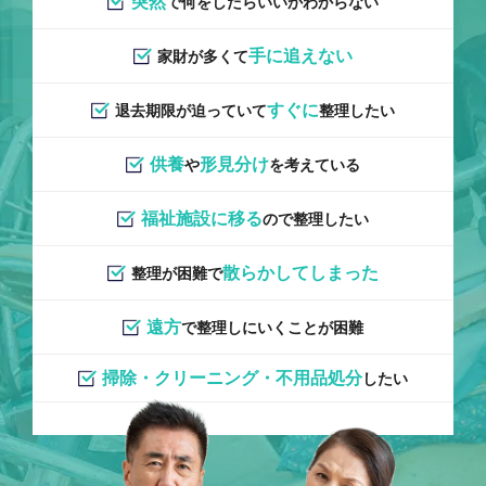
突然
で何をしたらいいかわからない
手に追えない
家財が多くて
すぐに
退去期限が迫っていて
整理したい
供養
形見分け
や
を考えている
福祉施設に移る
ので整理したい
散らかしてしまった
整理が困難で
遠方
で整理しにいくことが困難
掃除・クリーニング・不用品処分
したい