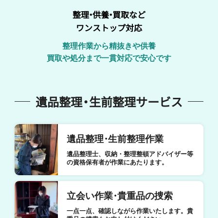
整理
・
供養
・
買取など
ワンストップ対応
整理作業から精抜きや供養
買取や処分まで一貫対応で安心です
遺品整理
・
生前整理サービス
遺品整理
・
生前整理作業
遺品整理士、収納・整理整頓アドバイザー等
の資格保有者が作業にあたります。
立会い作業
・
貴重品の捜索
一点一点、確認しながら作業いたします。貴