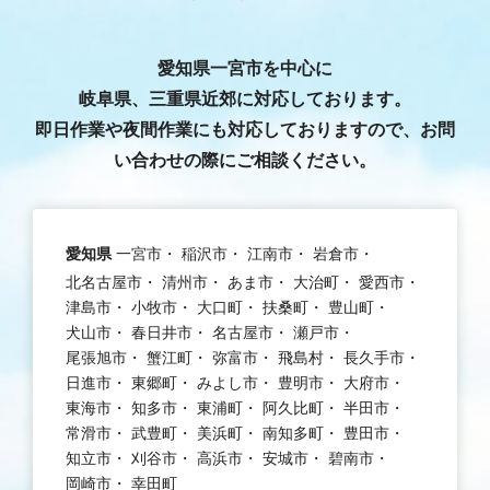
愛知県一宮市を中心に
岐阜県、三重県近郊に対応しております。
即日作業や夜間作業にも対応しておりますので、お問
い合わせの際にご相談ください。
愛知県
一宮市
稲沢市
江南市
岩倉市
北名古屋市
清州市
あま市
大治町
愛西市
津島市
小牧市
大口町
扶桑町
豊山町
犬山市
春日井市
名古屋市
瀬戸市
尾張旭市
蟹江町
弥富市
飛島村
長久手市
日進市
東郷町
みよし市
豊明市
大府市
東海市
知多市
東浦町
阿久比町
半田市
常滑市
武豊町
美浜町
南知多町
豊田市
知立市
刈谷市
高浜市
安城市
碧南市
岡崎市
幸田町