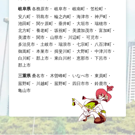
岐阜県
各務原市
岐阜市
岐南町
笠松町
安八町
羽島市
輪之内町
海津市
神戸町
池田町
関ケ原町
垂井町
大垣市
瑞穂市
北方町
養老町
坂祝町
美濃加茂市
富加町
美濃市
関市
山県市
川辺町
可児市
多治見市
土岐市
瑞浪市
七宗町
八百津町
御嵩町
本巣市
揖斐川町
大野町
中津川市
白川町
郡上市
東白川村
恵那市
下呂市
郡上市
三重県
桑名市
木曽峰町
いなべ市
東員町
菰野町
川越町
菰野町
四日市市
鈴鹿市
亀山市