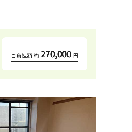
270,000
ご負担額 約
円