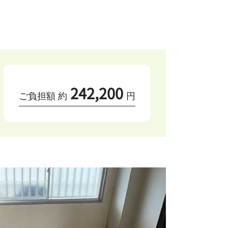
242,200
ご負担額 約
円