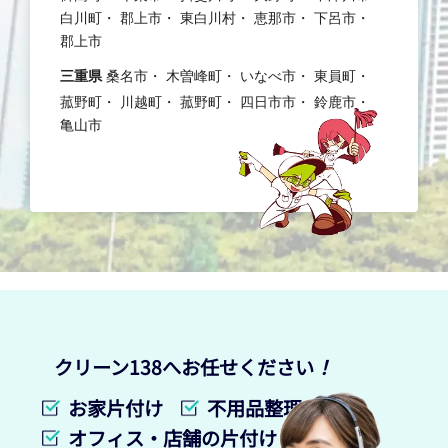
白川町
郡上市
東白川村
恵那市
下呂市
郡上市
三重県
桑名市
木曽峰町
いなべ市
東員町
菰野町
川越町
菰野町
四日市市
鈴鹿市
亀山市
クリーン138へお任せください
！
お家片付け
不用品整理
オフィス・店舗の片付け