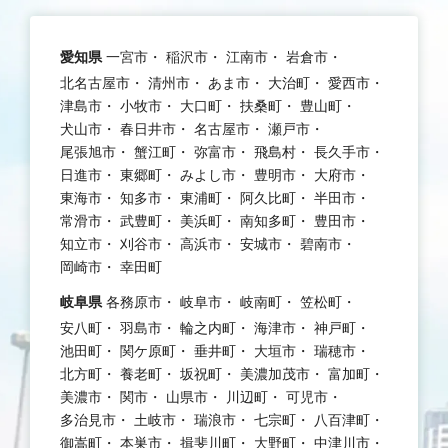
愛知県
一宮市
稲沢市
江南市
岩倉市
北名古屋市
清州市
あま市
大治町
愛西市
津島市
小牧市
大口町
扶桑町
豊山町
犬山市
春日井市
名古屋市
瀬戸市
尾張旭市
蟹江町
弥富市
飛島村
長久手市
日進市
東郷町
みよし市
豊明市
大府市
東海市
知多市
東浦町
阿久比町
半田市
常滑市
武豊町
美浜町
南知多町
豊田市
知立市
刈谷市
高浜市
安城市
碧南市
岡崎市
幸田町
岐阜県
各務原市
岐阜市
岐南町
笠松町
安八町
羽島市
輪之内町
海津市
神戸町
池田町
関ケ原町
垂井町
大垣市
瑞穂市
北方町
養老町
坂祝町
美濃加茂市
富加町
美濃市
関市
山県市
川辺町
可児市
多治見市
土岐市
瑞浪市
七宗町
八百津町
御嵩町
本巣市
揖斐川町
大野町
中津川市