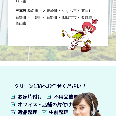
郡上市
三重県
桑名市
木曽峰町
いなべ市
東員町
菰野町
川越町
菰野町
四日市市
鈴鹿市
亀山市
クリーン138へお任せください
！
お家片付け
不用品整理
オフィス・店舗の片付け
遺品整理
生前整理
特殊清掃