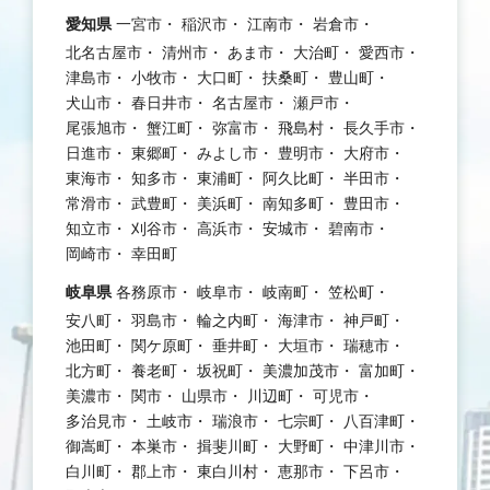
愛知県
一宮市
稲沢市
江南市
岩倉市
北名古屋市
清州市
あま市
大治町
愛西市
津島市
小牧市
大口町
扶桑町
豊山町
犬山市
春日井市
名古屋市
瀬戸市
尾張旭市
蟹江町
弥富市
飛島村
長久手市
日進市
東郷町
みよし市
豊明市
大府市
東海市
知多市
東浦町
阿久比町
半田市
常滑市
武豊町
美浜町
南知多町
豊田市
知立市
刈谷市
高浜市
安城市
碧南市
岡崎市
幸田町
岐阜県
各務原市
岐阜市
岐南町
笠松町
安八町
羽島市
輪之内町
海津市
神戸町
池田町
関ケ原町
垂井町
大垣市
瑞穂市
北方町
養老町
坂祝町
美濃加茂市
富加町
美濃市
関市
山県市
川辺町
可児市
多治見市
土岐市
瑞浪市
七宗町
八百津町
御嵩町
本巣市
揖斐川町
大野町
中津川市
白川町
郡上市
東白川村
恵那市
下呂市