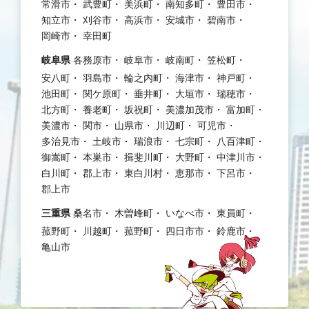
常滑市
武豊町
美浜町
南知多町
豊田市
知立市
刈谷市
高浜市
安城市
碧南市
岡崎市
幸田町
岐阜県
各務原市
岐阜市
岐南町
笠松町
安八町
羽島市
輪之内町
海津市
神戸町
池田町
関ケ原町
垂井町
大垣市
瑞穂市
北方町
養老町
坂祝町
美濃加茂市
富加町
美濃市
関市
山県市
川辺町
可児市
多治見市
土岐市
瑞浪市
七宗町
八百津町
御嵩町
本巣市
揖斐川町
大野町
中津川市
白川町
郡上市
東白川村
恵那市
下呂市
郡上市
三重県
桑名市
木曽峰町
いなべ市
東員町
菰野町
川越町
菰野町
四日市市
鈴鹿市
亀山市