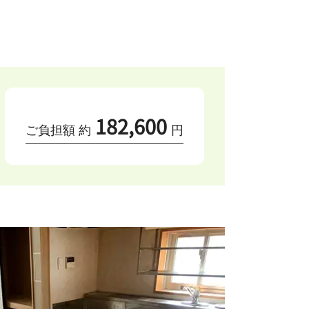
182,600
ご負担額 約
円