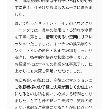
め、遺品整理の作業は
午前中いっぱいかから
ずに完了
。仕分けや搬出もスムーズに進みま
した。
続いて行ったキッチン・トイレのハウスクリ
ーニングでは、長年の使用による汚れや水垢
を丁寧に落とし、
清潔で明るい空間にリフレ
ッシュ
いたしました。キッチンの換気扇やシ
ンク、トイレの便座・床まで細部をしっかり
洗浄し、衛生的で快適な状態に整えました。
お昼過ぎにはすべての作業を無事完了し、仕
上がりにも大変ご満足いただけました。
お立ち会いの際には、今後このマンションに
ご依頼者様のお子様ご夫婦が新しくお住まい
になる
とのお話を伺い、心温まる時間となり
ました。とても仲の良いご夫婦で、笑顔の絶
えない素敵なご家庭になることが目に浮かび