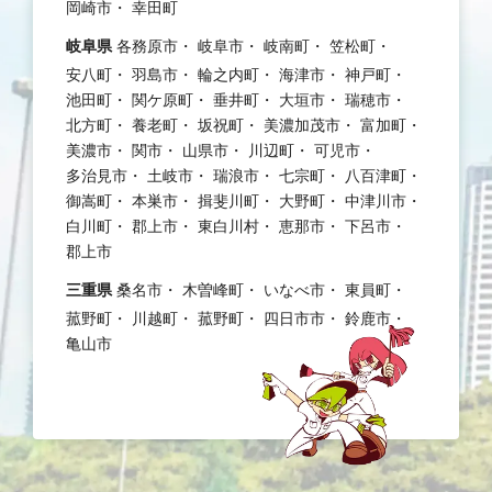
岡崎市
幸田町
岐阜県
各務原市
岐阜市
岐南町
笠松町
安八町
羽島市
輪之内町
海津市
神戸町
池田町
関ケ原町
垂井町
大垣市
瑞穂市
北方町
養老町
坂祝町
美濃加茂市
富加町
美濃市
関市
山県市
川辺町
可児市
多治見市
土岐市
瑞浪市
七宗町
八百津町
御嵩町
本巣市
揖斐川町
大野町
中津川市
白川町
郡上市
東白川村
恵那市
下呂市
郡上市
三重県
桑名市
木曽峰町
いなべ市
東員町
菰野町
川越町
菰野町
四日市市
鈴鹿市
亀山市