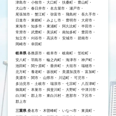
津島市
小牧市
大口町
扶桑町
豊山町
犬山市
春日井市
名古屋市
瀬戸市
尾張旭市
蟹江町
弥富市
飛島村
長久手市
日進市
東郷町
みよし市
豊明市
大府市
東海市
知多市
東浦町
阿久比町
半田市
常滑市
武豊町
美浜町
南知多町
豊田市
知立市
刈谷市
高浜市
安城市
碧南市
岡崎市
幸田町
岐阜県
各務原市
岐阜市
岐南町
笠松町
安八町
羽島市
輪之内町
海津市
神戸町
池田町
関ケ原町
垂井町
大垣市
瑞穂市
北方町
養老町
坂祝町
美濃加茂市
富加町
美濃市
関市
山県市
川辺町
可児市
多治見市
土岐市
瑞浪市
七宗町
八百津町
御嵩町
本巣市
揖斐川町
大野町
中津川市
白川町
郡上市
東白川村
恵那市
下呂市
郡上市
三重県
桑名市
木曽峰町
いなべ市
東員町