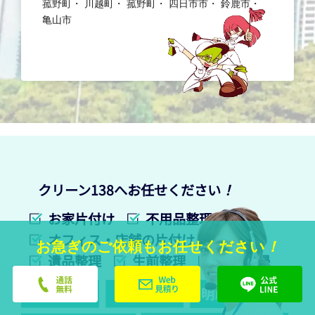
菰野町
川越町
菰野町
四日市市
鈴鹿市
亀山市
クリーン138へお任せください
！
お家片付け
不用品整理
オフィス・店舗の片付け
お急ぎのご依頼もお任せください
！
遺品整理
生前整理
特殊清掃