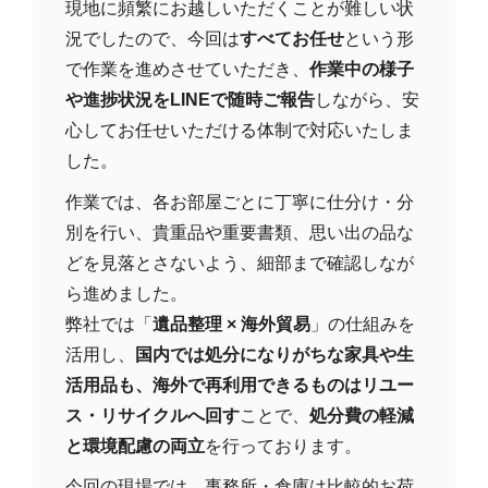
現地に頻繁にお越しいただくことが難しい状
況でしたので、今回は
すべてお任せ
という形
で作業を進めさせていただき、
作業中の様子
や進捗状況をLINEで随時ご報告
しながら、安
心してお任せいただける体制で対応いたしま
した。
作業では、各お部屋ごとに丁寧に仕分け・分
別を行い、貴重品や重要書類、思い出の品な
どを見落とさないよう、細部まで確認しなが
ら進めました。
弊社では「
遺品整理 × 海外貿易
」の仕組みを
活用し、
国内では処分になりがちな家具や生
活用品も、海外で再利用できるものはリユー
ス・リサイクルへ回す
ことで、
処分費の軽減
と環境配慮の両立
を行っております。
今回の現場では、事務所・倉庫は比較的お荷