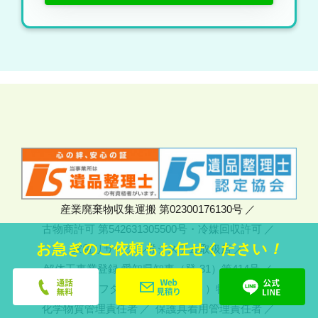
産業廃棄物収集運搬 第02300176130号
古物商許可 第542631305500号・冷媒回収許可
お急ぎのご依頼もお任せください
！
家電リサイクル券システム取扱店
解体工事業登録 愛知県知事（登-31）第414号
テールゲートリフター（パワーゲート）特別教育修了
化学物質管理責任者
保護具着用管理責任者