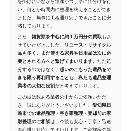
を掛け合いながら迅速かつ丁寧に仕分けを行
い、何とか時間内に整理を終えることができ
ました。無事に工程通り完了できたことに安
堵しております。
また、
雑貨類を中心に約１万円分の買取
もさ
せていただきました。
リユース・リサイクル
品も多く、まだ使える家具や日用品は次に必
要とされる方へと繋げてまいります。
ただ処
分するのではなく、
想いのこもった遺品をで
きる限り再利用することも、私たち遺品整理
業者の大切な役割
だと考えております。
この度は数ある業者の中からご依頼いただ
き、誠にありがとうございました。
愛知県日
進市での遺品整理・空き家整理・売却前の家
財整理のご相談
は、今後も安心・丁寧・迅速
を心掛け対応してまいります。ご家族様の新