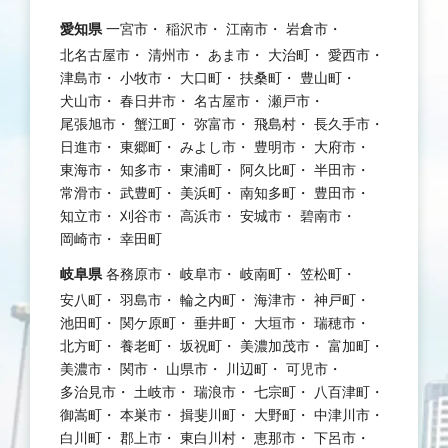
愛知県
一宮市
稲沢市
江南市
岩倉市
北名古屋市
清州市
あま市
大治町
愛西市
津島市
小牧市
大口町
扶桑町
豊山町
犬山市
春日井市
名古屋市
瀬戸市
尾張旭市
蟹江町
弥富市
飛島村
長久手市
日進市
東郷町
みよし市
豊明市
大府市
東海市
知多市
東浦町
阿久比町
半田市
常滑市
武豊町
美浜町
南知多町
豊田市
知立市
刈谷市
高浜市
安城市
碧南市
岡崎市
幸田町
岐阜県
各務原市
岐阜市
岐南町
笠松町
安八町
羽島市
輪之内町
海津市
神戸町
池田町
関ケ原町
垂井町
大垣市
瑞穂市
北方町
養老町
坂祝町
美濃加茂市
富加町
美濃市
関市
山県市
川辺町
可児市
多治見市
土岐市
瑞浪市
七宗町
八百津町
御嵩町
本巣市
揖斐川町
大野町
中津川市
白川町
郡上市
東白川村
恵那市
下呂市