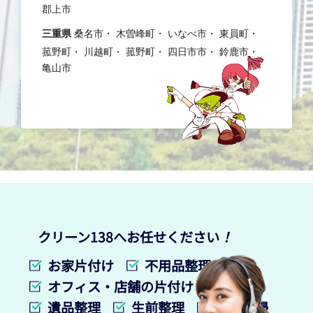
郡上市
三重県
桑名市
木曽峰町
いなべ市
東員町
菰野町
川越町
菰野町
四日市市
鈴鹿市
亀山市
クリーン138へお任せください
！
お家片付け
不用品整理
オフィス・店舗の片付け
遺品整理
生前整理
特殊清掃