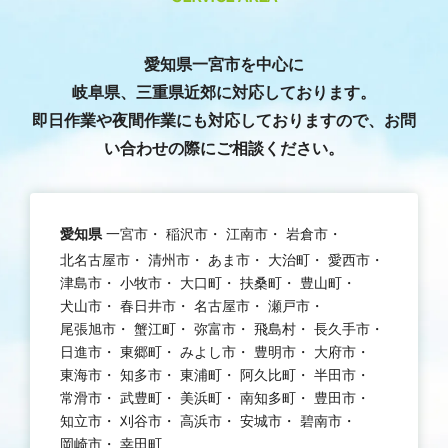
愛知県一宮市を中心に
岐阜県、三重県近郊に対応しております。
即日作業や夜間作業にも対応しておりますので、お問
い合わせの際にご相談ください。
愛知県
一宮市
稲沢市
江南市
岩倉市
北名古屋市
清州市
あま市
大治町
愛西市
津島市
小牧市
大口町
扶桑町
豊山町
犬山市
春日井市
名古屋市
瀬戸市
尾張旭市
蟹江町
弥富市
飛島村
長久手市
日進市
東郷町
みよし市
豊明市
大府市
東海市
知多市
東浦町
阿久比町
半田市
常滑市
武豊町
美浜町
南知多町
豊田市
知立市
刈谷市
高浜市
安城市
碧南市
岡崎市
幸田町