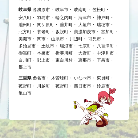
岐阜県
各務原市
岐阜市
岐南町
笠松町
安八町
羽島市
輪之内町
海津市
神戸町
池田町
関ケ原町
垂井町
大垣市
瑞穂市
北方町
養老町
坂祝町
美濃加茂市
富加町
美濃市
関市
山県市
川辺町
可児市
多治見市
土岐市
瑞浪市
七宗町
八百津町
御嵩町
本巣市
揖斐川町
大野町
中津川市
白川町
郡上市
東白川村
恵那市
下呂市
郡上市
三重県
桑名市
木曽峰町
いなべ市
東員町
菰野町
川越町
菰野町
四日市市
鈴鹿市
亀山市