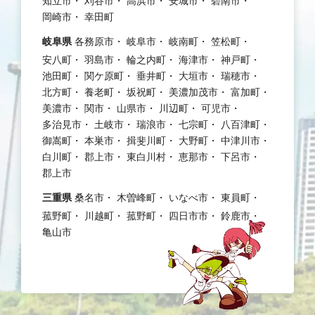
知立市
刈谷市
高浜市
安城市
碧南市
岡崎市
幸田町
岐阜県
各務原市
岐阜市
岐南町
笠松町
安八町
羽島市
輪之内町
海津市
神戸町
池田町
関ケ原町
垂井町
大垣市
瑞穂市
北方町
養老町
坂祝町
美濃加茂市
富加町
美濃市
関市
山県市
川辺町
可児市
多治見市
土岐市
瑞浪市
七宗町
八百津町
御嵩町
本巣市
揖斐川町
大野町
中津川市
白川町
郡上市
東白川村
恵那市
下呂市
郡上市
三重県
桑名市
木曽峰町
いなべ市
東員町
菰野町
川越町
菰野町
四日市市
鈴鹿市
亀山市