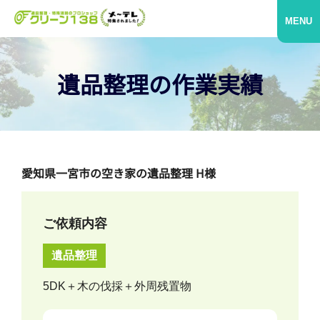
MENU
遺品整理の作業実績
愛知県一宮市の空き家の遺品整理 H様
ご依頼内容
遺品整理
5DK＋木の伐採＋外周残置物