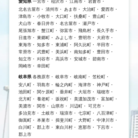
愛知県
一宮市
稲沢市
江南市
岩倉市
北名古屋市
清州市
あま市
大治町
愛西市
津島市
小牧市
大口町
扶桑町
豊山町
犬山市
春日井市
名古屋市
瀬戸市
尾張旭市
蟹江町
弥富市
飛島村
長久手市
日進市
東郷町
みよし市
豊明市
大府市
東海市
知多市
東浦町
阿久比町
半田市
常滑市
武豊町
美浜町
南知多町
豊田市
知立市
刈谷市
高浜市
安城市
碧南市
岡崎市
幸田町
岐阜県
各務原市
岐阜市
岐南町
笠松町
安八町
羽島市
輪之内町
海津市
神戸町
池田町
関ケ原町
垂井町
大垣市
瑞穂市
北方町
養老町
坂祝町
美濃加茂市
富加町
美濃市
関市
山県市
川辺町
可児市
多治見市
土岐市
瑞浪市
七宗町
八百津町
御嵩町
本巣市
揖斐川町
大野町
中津川市
白川町
郡上市
東白川村
恵那市
下呂市
郡上市