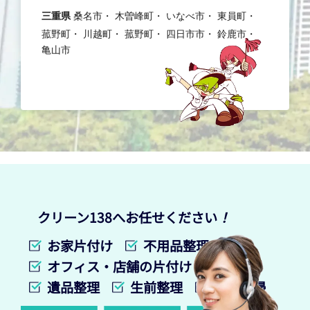
三重県
桑名市
木曽峰町
いなべ市
東員町
菰野町
川越町
菰野町
四日市市
鈴鹿市
亀山市
クリーン138へお任せください
！
お家片付け
不用品整理
オフィス・店舗の片付け
遺品整理
生前整理
特殊清掃