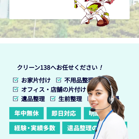
クリーン138へお任せください
！
お家片付け
不用品整理
オフィス・店舗の片付け
遺品整理
生前整理
特殊清掃