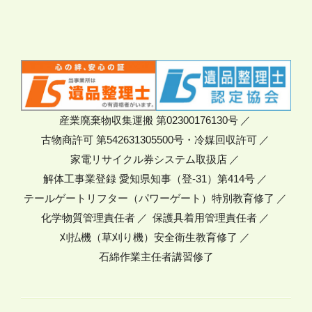
産業廃棄物収集運搬 第02300176130号
古物商許可 第542631305500号・冷媒回収許可
家電リサイクル券システム取扱店
解体工事業登録 愛知県知事（登-31）第414号
テールゲートリフター（パワーゲート）特別教育修了
化学物質管理責任者
保護具着用管理責任者
刈払機（草刈り機）安全衛生教育修了
石綿作業主任者講習修了