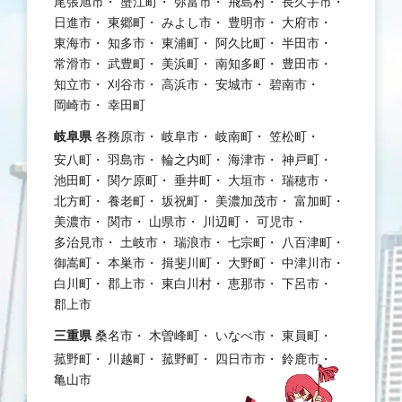
尾張旭市
蟹江町
弥富市
飛島村
長久手市
日進市
東郷町
みよし市
豊明市
大府市
東海市
知多市
東浦町
阿久比町
半田市
常滑市
武豊町
美浜町
南知多町
豊田市
知立市
刈谷市
高浜市
安城市
碧南市
岡崎市
幸田町
岐阜県
各務原市
岐阜市
岐南町
笠松町
安八町
羽島市
輪之内町
海津市
神戸町
池田町
関ケ原町
垂井町
大垣市
瑞穂市
北方町
養老町
坂祝町
美濃加茂市
富加町
美濃市
関市
山県市
川辺町
可児市
多治見市
土岐市
瑞浪市
七宗町
八百津町
御嵩町
本巣市
揖斐川町
大野町
中津川市
白川町
郡上市
東白川村
恵那市
下呂市
郡上市
三重県
桑名市
木曽峰町
いなべ市
東員町
菰野町
川越町
菰野町
四日市市
鈴鹿市
亀山市