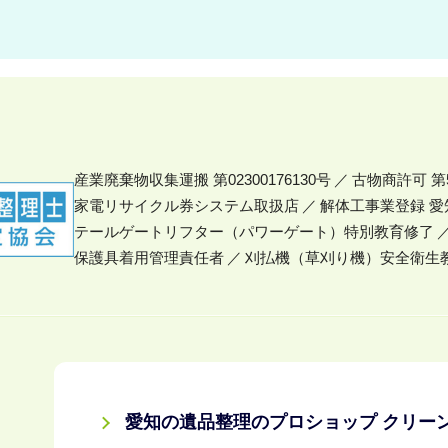
産業廃棄物収集運搬 第02300176130号
古物商許可 第5
家電リサイクル券システム取扱店
解体工事業登録 愛知
テールゲートリフター（パワーゲート）特別教育修了
保護具着用管理責任者
刈払機（草刈り機）安全衛生
愛知の遺品整理のプロショップ クリーン