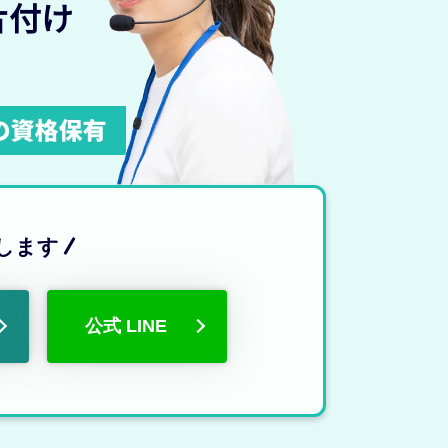
片付け
します
公式 LINE