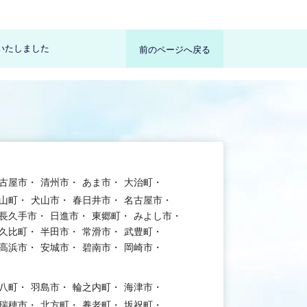
いたしました
前のページへ戻る
古屋市
清州市
あま市
大治町
山町
犬山市
春日井市
名古屋市
長久手市
日進市
東郷町
みよし市
久比町
半田市
常滑市
武豊町
高浜市
安城市
碧南市
岡崎市
八町
羽島市
輪之内町
海津市
瑞穂市
北方町
養老町
坂祝町