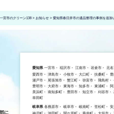
宮市のクリーン138
>
お知らせ
>
愛知県春日井市の遺品整理の事例を追加
愛知県
一宮市
稲沢市
江南市
岩倉市
北名
愛西市
津島市
小牧市
大口町
扶桑町
豊
瀬戸市
尾張旭市
蟹江町
弥富市
飛島村
豊明市
大府市
東海市
知多市
東浦町
阿
美浜町
南知多町
豊田市
知立市
刈谷市
幸田町
岐阜県
各務原市
岐阜市
岐南町
笠松町
安
郊に
神戸町
池田町
関ケ原町
垂井町
大垣市