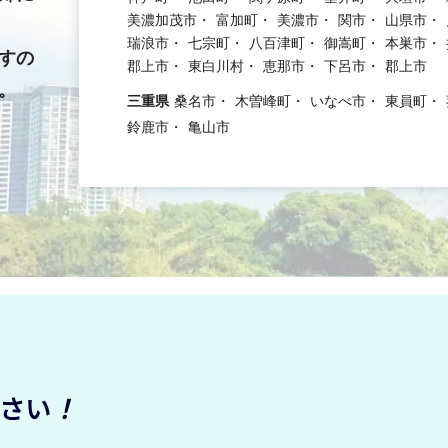
美濃加茂市
富加町
美濃市
関市
山県市
瑞浪市
七宗町
八百津町
御嵩町
本巣市
すの
郡上市
東白川村
恵那市
下呂市
郡上市
。
三重県
桑名市
木曽峰町
いなべ市
東員町
鈴鹿市
亀山市
ださい
！