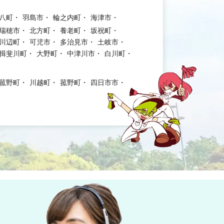
八町
羽島市
輪之内町
海津市
瑞穂市
北方町
養老町
坂祝町
川辺町
可児市
多治見市
土岐市
揖斐川町
大野町
中津川市
白川町
菰野町
川越町
菰野町
四日市市