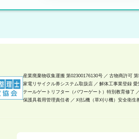
産業廃棄物収集運搬 第02300176130号
古物商許可 第5
家電リサイクル券システム取扱店
解体工事業登録 愛知
テールゲートリフター（パワーゲート）特別教育修了
保護具着用管理責任者
刈払機（草刈り機）安全衛生