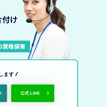
片付け
します
公式 LINE