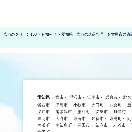
宮市のクリーン138
>
お知らせ
>
愛知県一宮市の遺品整理、名古屋市の遺
愛知県
一宮市
稲沢市
江南市
岩倉市
北名
愛西市
津島市
小牧市
大口町
扶桑町
豊
瀬戸市
尾張旭市
蟹江町
弥富市
飛島村
豊明市
大府市
東海市
知多市
東浦町
阿
美浜町
南知多町
豊田市
知立市
刈谷市
幸田町