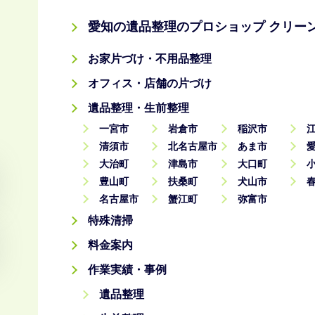
愛知の遺品整理のプロショップ クリーン
お家片づけ・不用品整理
オフィス・店舗の片づけ
遺品整理・生前整理
一宮市
岩倉市
稲沢市
清須市
北名古屋市
あま市
大治町
津島市
大口町
豊山町
扶桑町
犬山市
名古屋市
蟹江町
弥富市
特殊清掃
料金案内
作業実績・事例
遺品整理