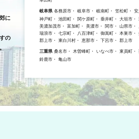
岐阜県
各務原市
岐阜市
岐南町
笠松町
安
郊に
神戸町
池田町
関ケ原町
垂井町
大垣市
美濃加茂市
富加町
美濃市
関市
山県市
瑞浪市
七宗町
八百津町
御嵩町
本巣市
すの
郡上市
東白川村
恵那市
下呂市
郡上市
。
三重県
桑名市
木曽峰町
いなべ市
東員町
鈴鹿市
亀山市