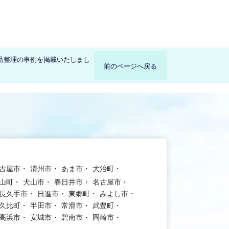
品整理の事例を掲載いたしまし
前のページへ戻る
古屋市
清州市
あま市
大治町
山町
犬山市
春日井市
名古屋市
長久手市
日進市
東郷町
みよし市
久比町
半田市
常滑市
武豊町
高浜市
安城市
碧南市
岡崎市