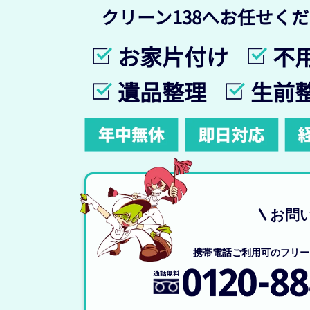
クリーン138へお任せく
お家片付け
不
遺品整理
生前
お問
携帯電話ご利用可のフリー