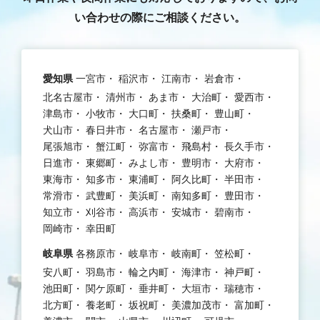
い合わせの際にご相談ください。
愛知県
一宮市
稲沢市
江南市
岩倉市
北名古屋市
清州市
あま市
大治町
愛西市
津島市
小牧市
大口町
扶桑町
豊山町
犬山市
春日井市
名古屋市
瀬戸市
尾張旭市
蟹江町
弥富市
飛島村
長久手市
日進市
東郷町
みよし市
豊明市
大府市
東海市
知多市
東浦町
阿久比町
半田市
常滑市
武豊町
美浜町
南知多町
豊田市
知立市
刈谷市
高浜市
安城市
碧南市
岡崎市
幸田町
岐阜県
各務原市
岐阜市
岐南町
笠松町
安八町
羽島市
輪之内町
海津市
神戸町
池田町
関ケ原町
垂井町
大垣市
瑞穂市
北方町
養老町
坂祝町
美濃加茂市
富加町