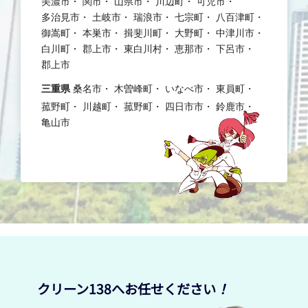
美濃市
関市
山県市
川辺町
可児市
多治見市
土岐市
瑞浪市
七宗町
八百津町
御嵩町
本巣市
揖斐川町
大野町
中津川市
白川町
郡上市
東白川村
恵那市
下呂市
郡上市
三重県
桑名市
木曽峰町
いなべ市
東員町
菰野町
川越町
菰野町
四日市市
鈴鹿市
亀山市
クリーン138へお任せください
！