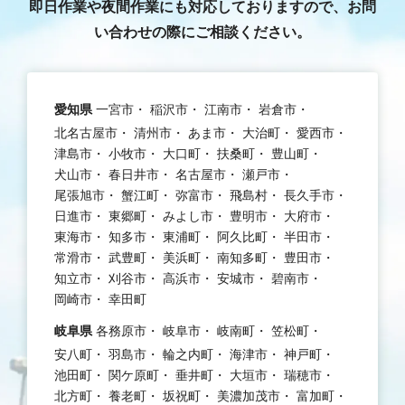
即日作業や夜間作業にも対応しておりますので、お問
い合わせの際にご相談ください。
愛知県
一宮市
稲沢市
江南市
岩倉市
北名古屋市
清州市
あま市
大治町
愛西市
津島市
小牧市
大口町
扶桑町
豊山町
犬山市
春日井市
名古屋市
瀬戸市
尾張旭市
蟹江町
弥富市
飛島村
長久手市
日進市
東郷町
みよし市
豊明市
大府市
東海市
知多市
東浦町
阿久比町
半田市
常滑市
武豊町
美浜町
南知多町
豊田市
知立市
刈谷市
高浜市
安城市
碧南市
岡崎市
幸田町
岐阜県
各務原市
岐阜市
岐南町
笠松町
安八町
羽島市
輪之内町
海津市
神戸町
池田町
関ケ原町
垂井町
大垣市
瑞穂市
北方町
養老町
坂祝町
美濃加茂市
富加町