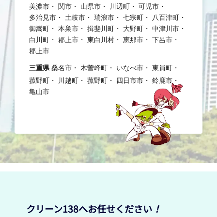
美濃市
関市
山県市
川辺町
可児市
多治見市
土岐市
瑞浪市
七宗町
八百津町
御嵩町
本巣市
揖斐川町
大野町
中津川市
白川町
郡上市
東白川村
恵那市
下呂市
郡上市
三重県
桑名市
木曽峰町
いなべ市
東員町
菰野町
川越町
菰野町
四日市市
鈴鹿市
亀山市
クリーン138へお任せください
！