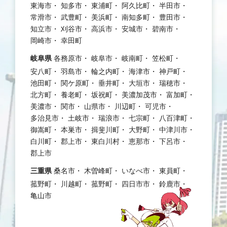
東海市
知多市
東浦町
阿久比町
半田市
常滑市
武豊町
美浜町
南知多町
豊田市
知立市
刈谷市
高浜市
安城市
碧南市
岡崎市
幸田町
岐阜県
各務原市
岐阜市
岐南町
笠松町
安八町
羽島市
輪之内町
海津市
神戸町
池田町
関ケ原町
垂井町
大垣市
瑞穂市
北方町
養老町
坂祝町
美濃加茂市
富加町
美濃市
関市
山県市
川辺町
可児市
多治見市
土岐市
瑞浪市
七宗町
八百津町
御嵩町
本巣市
揖斐川町
大野町
中津川市
白川町
郡上市
東白川村
恵那市
下呂市
郡上市
三重県
桑名市
木曽峰町
いなべ市
東員町
菰野町
川越町
菰野町
四日市市
鈴鹿市
亀山市