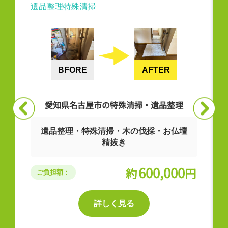
特殊清掃
特殊清掃
FORE
AFTER
BFORE
県名古屋市の特殊清掃・遺品整理
愛知県
理・特殊清掃・木の伐採・お仏壇
精抜き
1Kのお部
600,000
約
円
：
ご負担額：
詳しく見る