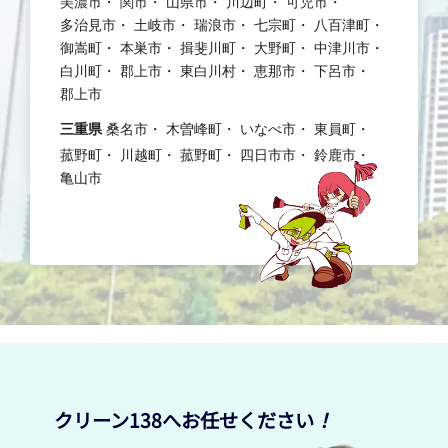
美濃市
関市
山県市
川辺町
可児市
多治見市
土岐市
瑞浪市
七宗町
八百津町
御嵩町
本巣市
揖斐川町
大野町
中津川市
白川町
郡上市
東白川村
恵那市
下呂市
郡上市
三重県
桑名市
木曽峰町
いなべ市
東員町
菰野町
川越町
菰野町
四日市市
鈴鹿市
亀山市
クリーン138へお任せください
！