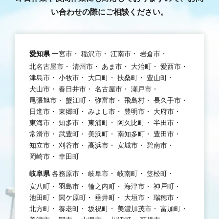
い合わせの際にご相談ください。
愛知県
一宮市
稲沢市
江南市
岩倉市
北名古屋市
清州市
あま市
大治町
愛西市
津島市
小牧市
大口町
扶桑町
豊山町
犬山市
春日井市
名古屋市
瀬戸市
尾張旭市
蟹江町
弥富市
飛島村
長久手市
日進市
東郷町
みよし市
豊明市
大府市
東海市
知多市
東浦町
阿久比町
半田市
常滑市
武豊町
美浜町
南知多町
豊田市
知立市
刈谷市
高浜市
安城市
碧南市
岡崎市
幸田町
岐阜県
各務原市
岐阜市
岐南町
笠松町
安八町
羽島市
輪之内町
海津市
神戸町
池田町
関ケ原町
垂井町
大垣市
瑞穂市
北方町
養老町
坂祝町
美濃加茂市
富加町