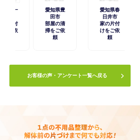
県一
愛知県豊
愛知県春
市
田市
日井市
片付
部屋の清
家の片付
ご依
掃をご依
けをご依
頼
頼
お客様の声・アンケート一覧へ戻る