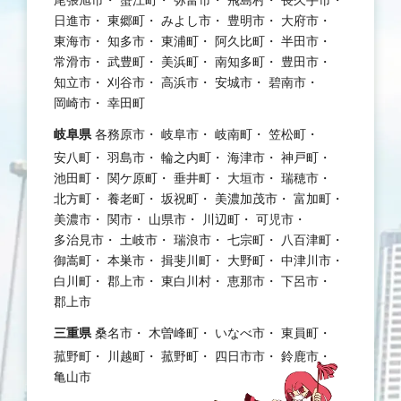
尾張旭市
蟹江町
弥富市
飛島村
長久手市
日進市
東郷町
みよし市
豊明市
大府市
東海市
知多市
東浦町
阿久比町
半田市
常滑市
武豊町
美浜町
南知多町
豊田市
知立市
刈谷市
高浜市
安城市
碧南市
岡崎市
幸田町
岐阜県
各務原市
岐阜市
岐南町
笠松町
安八町
羽島市
輪之内町
海津市
神戸町
池田町
関ケ原町
垂井町
大垣市
瑞穂市
北方町
養老町
坂祝町
美濃加茂市
富加町
美濃市
関市
山県市
川辺町
可児市
多治見市
土岐市
瑞浪市
七宗町
八百津町
御嵩町
本巣市
揖斐川町
大野町
中津川市
白川町
郡上市
東白川村
恵那市
下呂市
郡上市
三重県
桑名市
木曽峰町
いなべ市
東員町
菰野町
川越町
菰野町
四日市市
鈴鹿市
亀山市