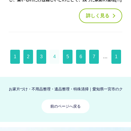
詳しく見る
前
1
2
3
4
5
6
7
…
1
へ
0
お家片づけ・不用品整理・遺品整理・特殊清掃｜愛知県一宮市のクリーン
前のページへ戻る