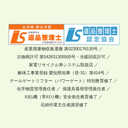
産業廃棄物収集運搬 第02300176130号
古物商許可 第542631305500号・冷媒回収許可
家電リサイクル券システム取扱店
解体工事業登録 愛知県知事（登-31）第414号
テールゲートリフター（パワーゲート）特別教育修了
化学物質管理責任者
保護具着用管理責任者
刈払機（草刈り機）安全衛生教育修了
石綿作業主任者講習修了