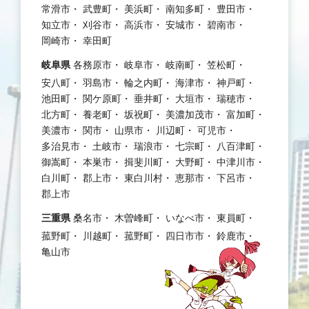
常滑市
武豊町
美浜町
南知多町
豊田市
知立市
刈谷市
高浜市
安城市
碧南市
岡崎市
幸田町
岐阜県
各務原市
岐阜市
岐南町
笠松町
安八町
羽島市
輪之内町
海津市
神戸町
池田町
関ケ原町
垂井町
大垣市
瑞穂市
北方町
養老町
坂祝町
美濃加茂市
富加町
美濃市
関市
山県市
川辺町
可児市
多治見市
土岐市
瑞浪市
七宗町
八百津町
御嵩町
本巣市
揖斐川町
大野町
中津川市
白川町
郡上市
東白川村
恵那市
下呂市
郡上市
三重県
桑名市
木曽峰町
いなべ市
東員町
菰野町
川越町
菰野町
四日市市
鈴鹿市
亀山市