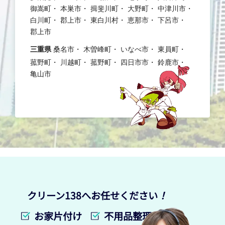
御嵩町
本巣市
揖斐川町
大野町
中津川市
白川町
郡上市
東白川村
恵那市
下呂市
郡上市
三重県
桑名市
木曽峰町
いなべ市
東員町
菰野町
川越町
菰野町
四日市市
鈴鹿市
亀山市
クリーン138へお任せください
！
お家片付け
不用品整理