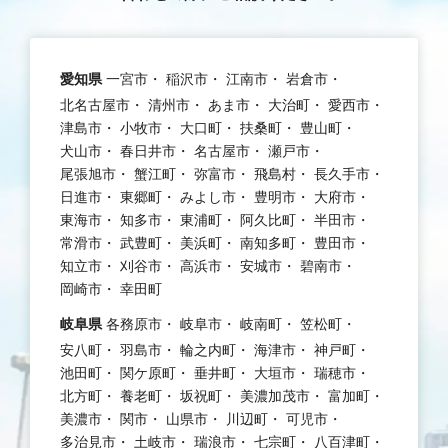
愛知県
一宮市
稲沢市
江南市
岩倉市
北名古屋市
清州市
あま市
大治町
愛西市
津島市
小牧市
大口町
扶桑町
豊山町
犬山市
春日井市
名古屋市
瀬戸市
尾張旭市
蟹江町
弥富市
飛島村
長久手市
日進市
東郷町
みよし市
豊明市
大府市
東海市
知多市
東浦町
阿久比町
半田市
常滑市
武豊町
美浜町
南知多町
豊田市
知立市
刈谷市
高浜市
安城市
碧南市
岡崎市
幸田町
岐阜県
各務原市
岐阜市
岐南町
笠松町
安八町
羽島市
輪之内町
海津市
神戸町
池田町
関ケ原町
垂井町
大垣市
瑞穂市
北方町
養老町
坂祝町
美濃加茂市
富加町
美濃市
関市
山県市
川辺町
可児市
多治見市
土岐市
瑞浪市
七宗町
八百津町